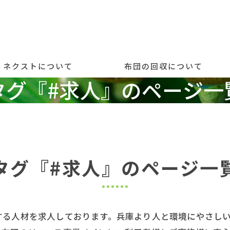
ネクストについて
布団の回収について
タグ『#求人』のページ一
事長挨拶
お布団を持ち込まれる方
労継続支援事業とは
動の内容
タグ『#求人』のページ一
動のようす
クストの商品
する人材を求人しております。兵庫より人と環境にやさし