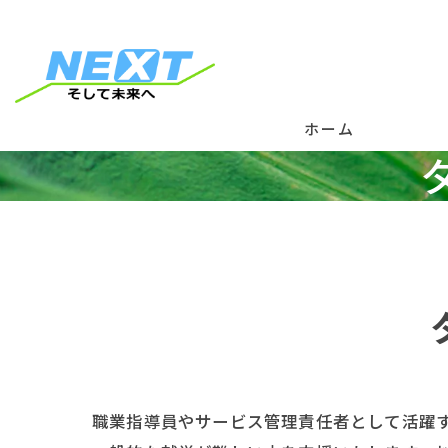
ホーム
理
就
活
活
ネ
職業指導員やサービス管理責任者として活躍