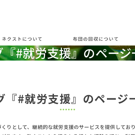
ネクストについて
布団の回収について
グ『#就労支援』のページ
事長挨拶
お布団を持ち込まれる方
労継続支援事業とは
動の内容
グ『#就労支援』のページ
動のようす
クストの商品
づくりとして、継続的な就労支援のサービスを提供してお