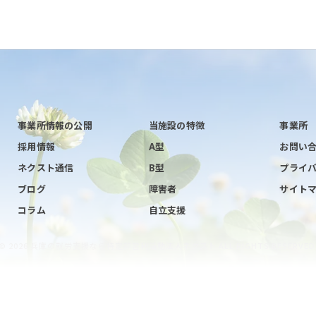
事業所情報の公開
当施設の特徴
事業所
採用情報
A型
お問い
ネクスト通信
B型
プライ
ブログ
障害者
サイト
コラム
自立支援
© 2026 兵庫の就労支援なら特定非営利活動法人ネクスト ALL RIGHTS RESERVED