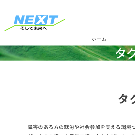
ホーム
タ
理
就
活
タ
活
ネ
障害のある方の就労や社会参加を支える環境