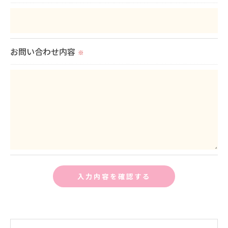
＜個人情報の安全管理＞
当社では、個人情報の漏洩等がなされないよう、適
切に安全管理対策を実施します。
お問い合わせ内容
※
＜個人情報を与えなかった場合に生じる結果＞
必要な情報を頂けない場合は、それに対応した当社
のサービスをご提供できない場合がございますので
予めご了承ください。
＜個人情報の開示･訂正・削除･利用停止の手続につ
いて＞
当社では、お客様の個人情報の開示･訂正･削除・利
用停止の手続を定めさせて頂いております。
ご本人である事を確認のうえ、対応させて頂きま
す。