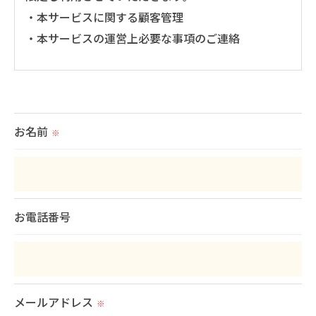
・本サービスに関する顧客管理
・本サービスの運営上必要な事項のご連絡
＜個人情報の提供について＞
当社ではお客様の同意を得た場合または法令に定め
られた場合を除き、
お名前
※
取得した個人情報を第三者に提供することはいたし
ません。
＜個人情報の委託について＞
お電話番号
当社では、利用目的の達成に必要な範囲において、
個人情報を外部に委託する場合があります。
これらの委託先に対しては個人情報保護契約等の措
置をとり、適切な監督を行います。
メールアドレス
※